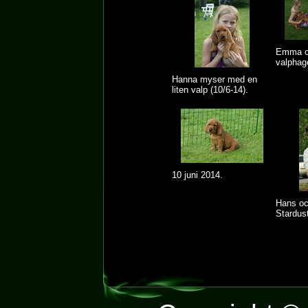
Emma oc
valphag
Hanna myser med en
liten valp (10/6-14).
10 juni 2014.
Hans o
Stardust