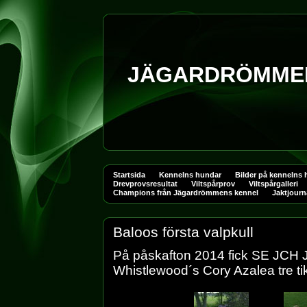
JÄGARDRÖMMEN
Startsida
Kennelns hundar
Bilder på kennelns
Drevprovsresultat
Viltspårprov
Viltspårgalleri
Champions från Jägardrömmens kennel
Jaktjourn
Baloos första valpkull
På påskafton 2014 fick SE JC
Whistlewood´s Cory Azalea tre ti